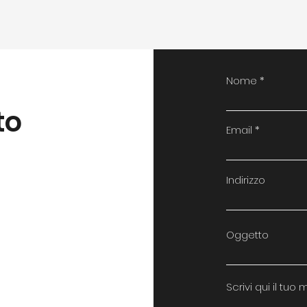
Nome
to
Email
Indirizzo
Oggetto
Scrivi qui il tuo 