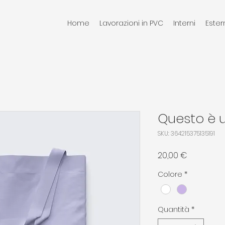
Home
Lavorazioni in PVC
Interni
Ester
Questo è 
SKU: 364215375135191
Prezzo
20,00 €
Colore
*
Quantità
*