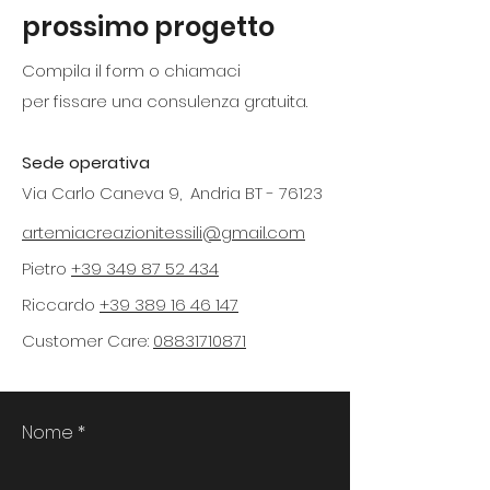
prossimo progetto
Compila il form o chiamaci
per fissare una consulenza gratuita.
Sede operativa
Via Carlo Caneva 9, Andria BT - 76123
artemiacreazionitessili@gmail.com
Pietro
+39 349 87 52 434
Riccardo
+39 389 16 46 147
Customer Care:
08831710871
Nome