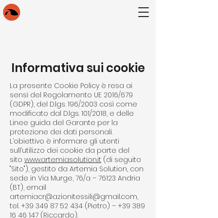
Informativa sui cookie
La presente Cookie Policy è resa ai
sensi del Regolamento UE 2016/679
(GDPR), del D.lgs. 196/2003 così come
modificato dal D.lgs. 101/2018, e delle
Linee guida del Garante per la
protezione dei dati personali.
L’obiettivo è informare gli utenti
sull’utilizzo dei cookie da parte del
sito
www.artemiasolution.it
(di seguito
"Sito"), gestito da Artemia Solution, con
sede in Via Murge, 76/a – 76123 Andria
(BT), email
artemiacr@
azionitessili@gmail.com
,
tel.
+39 349 87 52 434
(Pietro) –
+39 389
16 46 147
(Riccardo).