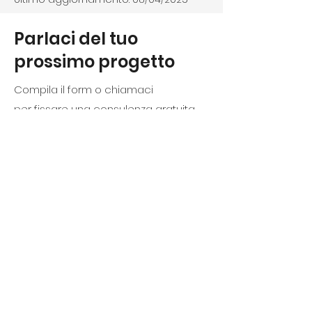
Parlaci del tuo
prossimo progetto
Compila il form o chiamaci
per fissare una consulenza gratuita.
Sede operativa
Via Carlo Caneva 9, Andria BT - 76123
artemiacreazionitessili@gmail.com
Pietro
+39 349 87 52 434
Riccardo
+39 389 16 46 147
Customer Care:
08831710871